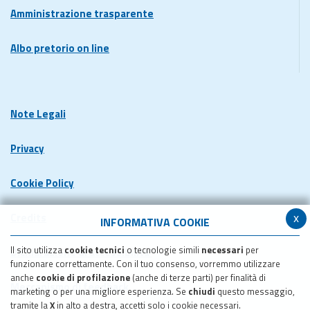
Amministrazione trasparente
Albo pretorio on line
Note Legali
Privacy
Cookie Policy
x
Credits
INFORMATIVA COOKIE
Il sito utilizza
cookie tecnici
o tecnologie simili
necessari
per
Dichiarazione di accessibilita'
funzionare correttamente. Con il tuo consenso, vorremmo utilizzare
anche
cookie di profilazione
(anche di terze parti) per finalità di
Meccanismo di feedback
marketing o per una migliore esperienza. Se
chiudi
questo messaggio,
tramite la
X
in alto a destra, accetti solo i cookie necessari.