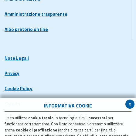
Amministrazione trasparente
Albo pretorio on line
Note Legali
Privacy
Cookie Policy
x
Credits
INFORMATIVA COOKIE
Il sito utilizza
cookie tecnici
o tecnologie simili
necessari
per
Dichiarazione di accessibilita'
funzionare correttamente. Con il tuo consenso, vorremmo utilizzare
anche
cookie di profilazione
(anche di terze parti) per finalità di
Meccanismo di feedback